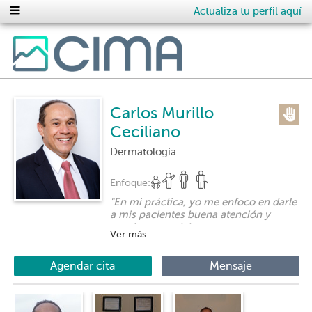
Actualiza tu perfil aquí
Carlos Murillo
Ceciliano
Dermatología
Enfoque:
"
En mi práctica, yo me enfoco en darle
a mis pacientes buena atención y
excelente servicio.
Ver más
La satisfacción de mis pacientes es lo
más importante.
Agendar cita
Mensaje
Ofrecemos servicios de dermatología,
cosmética y estética.