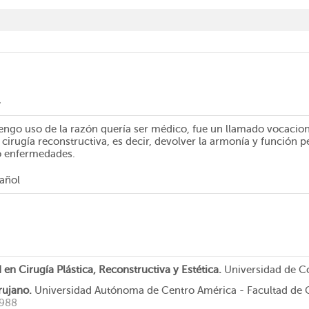
l
engo uso de la razón quería ser médico, fue un llamado vocacio
a cirugía reconstructiva, es decir, devolver la armonía y función 
o enfermedades.
pañol
 en Cirugía Plástica, Reconstructiva y Estética.
Universidad de C
rujano.
Universidad Autónoma de Centro América - Facultad de 
1988