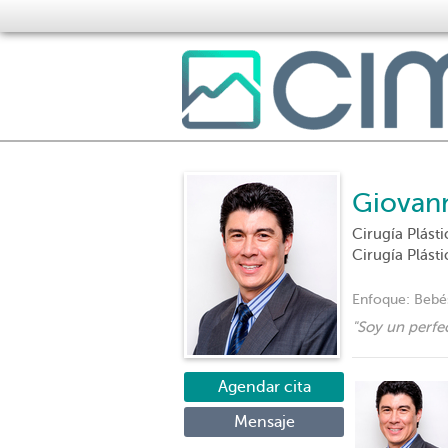
Giovan
Cirugía Plást
Cirugía Plásti
Enfoque:
Bebés
"
Soy un perfe
Agendar cita
Mensaje