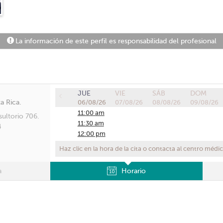
La información de este perfil es responsabilidad del profesional
JUE
VIE
SÁB
DOM
a Rica.
06/08/26
07/08/26
08/08/26
09/08/26
11:00 am
sultorio 706.
11:30 am
4
12:00 pm
04:00 pm
Haz clic en la hora de la cita o contacta al centro médi
04:30 pm
a
Horario