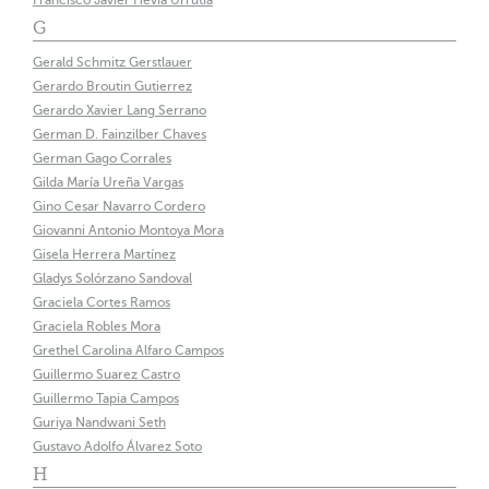
Francisco Javier Hevia Urrutia
G
Gerald Schmitz Gerstlauer
Gerardo Broutin Gutierrez
Gerardo Xavier Lang Serrano
German D. Fainzilber Chaves
German Gago Corrales
Gilda María Ureña Vargas
Gino Cesar Navarro Cordero
Giovanni Antonio Montoya Mora
Gisela Herrera Martínez
Gladys Solórzano Sandoval
Graciela Cortes Ramos
Graciela Robles Mora
Grethel Carolina Alfaro Campos
Guillermo Suarez Castro
Guillermo Tapia Campos
Guriya Nandwani Seth
Gustavo Adolfo Álvarez Soto
H