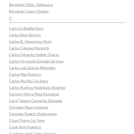
Benjamín Flikier Zelkowicz
Bernardo Castro Dobles
C
Cam Lin Badilla Apuy
Carla Gillen Brenes
Carlos B. Altamirano Pozo
Carlos Calvosa Allegretti
Carlos Eduardo Ugalde Ovares
Carlos Fernando Estrada Garzona
Carlos Luis Quirós Meléndez
Carlos Mas Romero
Carlos Murillo Ceciliano
Carlos Rodrigo Rodríguez Bolaños
Carmen Yahira Plata Remolina
Carol Tatiana Camacho Quesada
Christian Mauro Stamati
Christian Podetti Holtermann
Chun Cheng Lin Yang
Cook Kent Huang Li
Cristhian José Castro Artavia