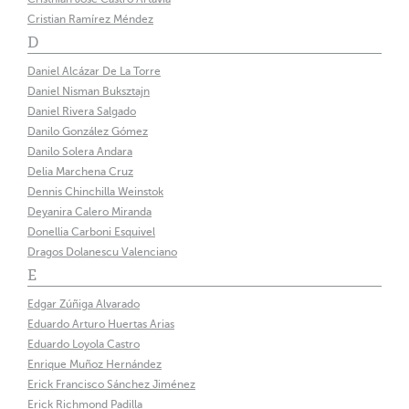
Cristian Ramírez Méndez
D
Daniel Alcázar De La Torre
Daniel Nisman Buksztajn
Daniel Rivera Salgado
Danilo González Gómez
Danilo Solera Andara
Delia Marchena Cruz
Dennis Chinchilla Weinstok
Deyanira Calero Miranda
Donellia Carboni Esquivel
Dragos Dolanescu Valenciano
E
Edgar Zúñiga Alvarado
Eduardo Arturo Huertas Arias
Eduardo Loyola Castro
Enrique Muñoz Hernández
Erick Francisco Sánchez Jiménez
Erick Richmond Padilla