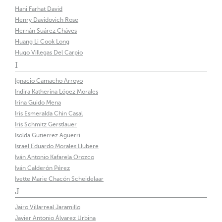
Hani Farhat David
Henry Davidovich Rose
Hernán Suárez Cháves
Huang Li Cook Long
Hugo Villegas Del Carpio
I
Ignacio Camacho Arroyo
Indira Katherina López Morales
Irina Guido Mena
Iris Esmeralda Chin Casal
Iris Schmitz Gerstlauer
Isolda Gutierrez Aguerri
Israel Eduardo Morales Llubere
Iván Antonio Kafarela Orozco
Iván Calderón Pérez
Ivette Marie Chacón Scheidelaar
J
Jairo Villarreal Jaramillo
Javier Antonio Álvarez Urbina