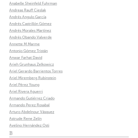
Anabelle Sheinfeld Fuhrman
Andreas Rauff Cieslak
Andrés Angulo García
Andrés Castrillón Gómez
Andrés Morales Martínez
Andrés Obando Valverde
Annette M Marme
Antonio Gómez Tristán
Anwar Farhat David
Arieh Grunhaus Zelkowicz
Ariel Gerardo Barrientos Torres
Ariel Miremberg Rubinstein
Ariel Pérez Young
Ariel Rivera Aguerri
Armando Gutiérrez Criado
Armando Perez Rosabal
Arturo Abdelnour Vásquez
Astrude Rene Zelín
Avelino Hernández Osti
B