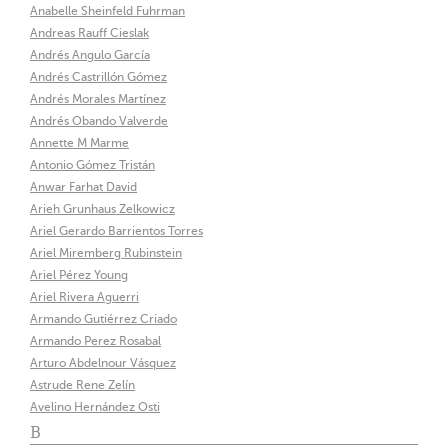
Anabelle Sheinfeld Fuhrman
Andreas Rauff Cieslak
Andrés Angulo García
Andrés Castrillón Gómez
Andrés Morales Martínez
Andrés Obando Valverde
Annette M Marme
Antonio Gómez Tristán
Anwar Farhat David
Arieh Grunhaus Zelkowicz
Ariel Gerardo Barrientos Torres
Ariel Miremberg Rubinstein
Ariel Pérez Young
Ariel Rivera Aguerri
Armando Gutiérrez Criado
Armando Perez Rosabal
Arturo Abdelnour Vásquez
Astrude Rene Zelín
Avelino Hernández Osti
B