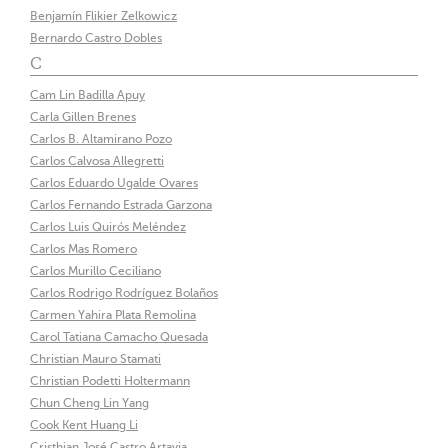
Benjamín Flikier Zelkowicz
Bernardo Castro Dobles
C
Cam Lin Badilla Apuy
Carla Gillen Brenes
Carlos B. Altamirano Pozo
Carlos Calvosa Allegretti
Carlos Eduardo Ugalde Ovares
Carlos Fernando Estrada Garzona
Carlos Luis Quirós Meléndez
Carlos Mas Romero
Carlos Murillo Ceciliano
Carlos Rodrigo Rodríguez Bolaños
Carmen Yahira Plata Remolina
Carol Tatiana Camacho Quesada
Christian Mauro Stamati
Christian Podetti Holtermann
Chun Cheng Lin Yang
Cook Kent Huang Li
Cristhian José Castro Artavia