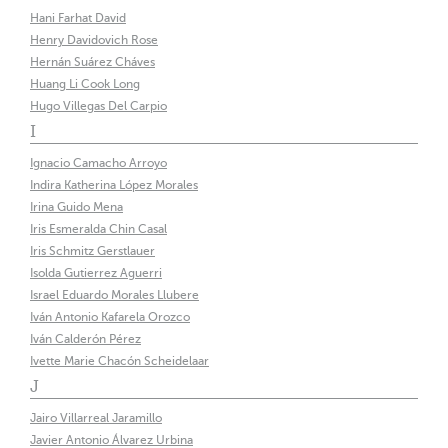
Hani Farhat David
Henry Davidovich Rose
Hernán Suárez Cháves
Huang Li Cook Long
Hugo Villegas Del Carpio
I
Ignacio Camacho Arroyo
Indira Katherina López Morales
Irina Guido Mena
Iris Esmeralda Chin Casal
Iris Schmitz Gerstlauer
Isolda Gutierrez Aguerri
Israel Eduardo Morales Llubere
Iván Antonio Kafarela Orozco
Iván Calderón Pérez
Ivette Marie Chacón Scheidelaar
J
Jairo Villarreal Jaramillo
Javier Antonio Álvarez Urbina