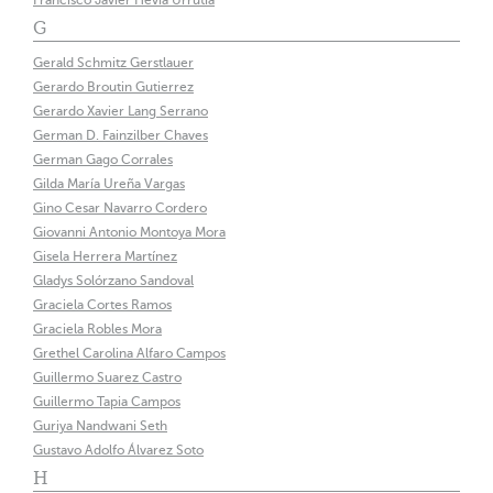
Francisco Javier Hevia Urrutia
G
Gerald Schmitz Gerstlauer
Gerardo Broutin Gutierrez
Gerardo Xavier Lang Serrano
German D. Fainzilber Chaves
German Gago Corrales
Gilda María Ureña Vargas
Gino Cesar Navarro Cordero
Giovanni Antonio Montoya Mora
Gisela Herrera Martínez
Gladys Solórzano Sandoval
Graciela Cortes Ramos
Graciela Robles Mora
Grethel Carolina Alfaro Campos
Guillermo Suarez Castro
Guillermo Tapia Campos
Guriya Nandwani Seth
Gustavo Adolfo Álvarez Soto
H