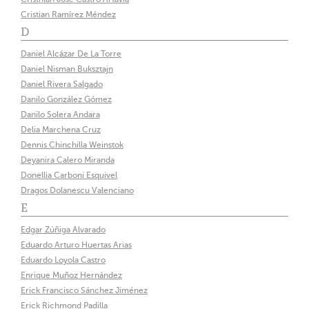
Cristian Ramírez Méndez
D
Daniel Alcázar De La Torre
Daniel Nisman Buksztajn
Daniel Rivera Salgado
Danilo González Gómez
Danilo Solera Andara
Delia Marchena Cruz
Dennis Chinchilla Weinstok
Deyanira Calero Miranda
Donellia Carboni Esquivel
Dragos Dolanescu Valenciano
E
Edgar Zúñiga Alvarado
Eduardo Arturo Huertas Arias
Eduardo Loyola Castro
Enrique Muñoz Hernández
Erick Francisco Sánchez Jiménez
Erick Richmond Padilla