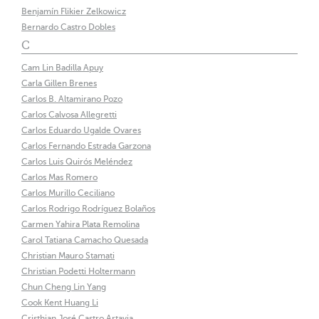
Benjamín Flikier Zelkowicz
Bernardo Castro Dobles
C
Cam Lin Badilla Apuy
Carla Gillen Brenes
Carlos B. Altamirano Pozo
Carlos Calvosa Allegretti
Carlos Eduardo Ugalde Ovares
Carlos Fernando Estrada Garzona
Carlos Luis Quirós Meléndez
Carlos Mas Romero
Carlos Murillo Ceciliano
Carlos Rodrigo Rodríguez Bolaños
Carmen Yahira Plata Remolina
Carol Tatiana Camacho Quesada
Christian Mauro Stamati
Christian Podetti Holtermann
Chun Cheng Lin Yang
Cook Kent Huang Li
Cristhian José Castro Artavia