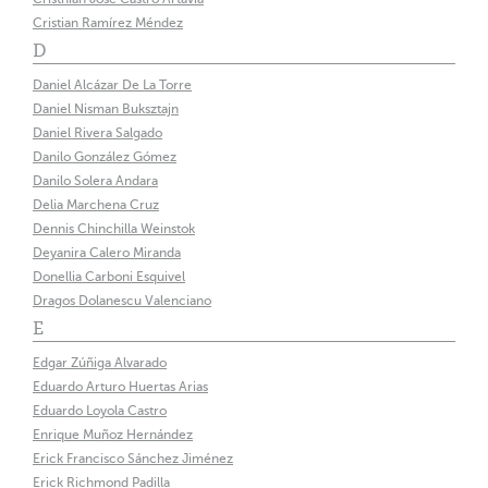
Cristian Ramírez Méndez
D
Daniel Alcázar De La Torre
Daniel Nisman Buksztajn
Daniel Rivera Salgado
Danilo González Gómez
Danilo Solera Andara
Delia Marchena Cruz
Dennis Chinchilla Weinstok
Deyanira Calero Miranda
Donellia Carboni Esquivel
Dragos Dolanescu Valenciano
E
Edgar Zúñiga Alvarado
Eduardo Arturo Huertas Arias
Eduardo Loyola Castro
Enrique Muñoz Hernández
Erick Francisco Sánchez Jiménez
Erick Richmond Padilla