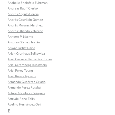
Anabelle Sheinfeld Fuhrman
Andreas Rauff Cieslak
Andrés Angulo García
Andrés Castrillón Gómez
Andrés Morales Martínez
Andrés Obando Valverde
Annette M Marme
Antonio Gómez Tristán
Anwar Farhat David
Arieh Grunhaus Zelkowicz
Ariel Gerardo Barrientos Torres
Ariel Miremberg Rubinstein
Ariel Pérez Young
Ariel Rivera Aguerri
Armando Gutiérrez Criado
Armando Perez Rosabal
Arturo Abdelnour Vásquez
Astrude Rene Zelín
Avelino Hernández Osti
B