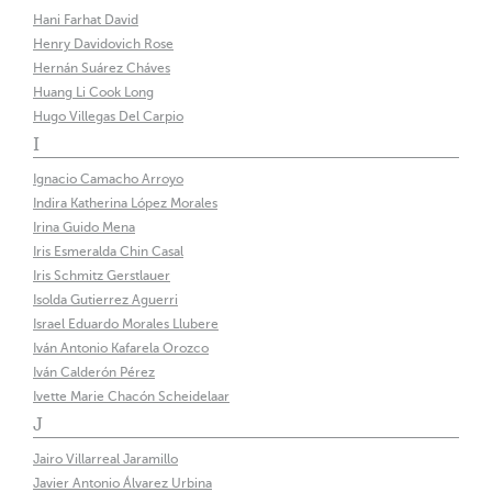
Hani Farhat David
Henry Davidovich Rose
Hernán Suárez Cháves
Huang Li Cook Long
Hugo Villegas Del Carpio
I
Ignacio Camacho Arroyo
Indira Katherina López Morales
Irina Guido Mena
Iris Esmeralda Chin Casal
Iris Schmitz Gerstlauer
Isolda Gutierrez Aguerri
Israel Eduardo Morales Llubere
Iván Antonio Kafarela Orozco
Iván Calderón Pérez
Ivette Marie Chacón Scheidelaar
J
Jairo Villarreal Jaramillo
Javier Antonio Álvarez Urbina