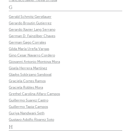
Francisco Javier Hevia Urrutia
G
Gerald Schmitz Gerstlauer
Gerardo Broutin Gutierrez
Gerardo Xavier Lang Serrano
German D. Fainzilber Chaves
German Gago Corrales
Gilda María Ureña Vargas
Gino Cesar Navarro Cordero
Giovanni Antonio Montoya Mora
Gisela Herrera Martínez
Gladys Solórzano Sandoval
Graciela Cortes Ramos
Graciela Robles Mora
Grethel Carolina Alfaro Campos
Guillermo Suarez Castro
Guillermo Tapia Campos
Guriya Nandwani Seth
Gustavo Adolfo Álvarez Soto
H