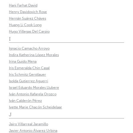
Hani Farhat David
Henry Davidovich Rose
Hernán Suárez Cháves
Huang Li Cook Long
Hugo Villegas Del Carpio
I
Ignacio Camacho Arroyo
Indira Katherina López Morales
Irina Guido Mena
Iris Esmeralda Chin Casal
Iris Schmitz Gerstlauer
Isolda Gutierrez Aguerri
Israel Eduardo Morales Llubere
Iván Antonio Kafarela Orozco
Iván Calderón Pérez
Ivette Marie Chacón Scheidelaar
J
Jairo Villarreal Jaramillo
Javier Antonio Álvarez Urbina