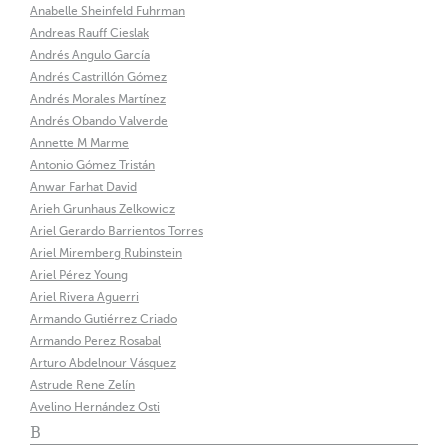
Anabelle Sheinfeld Fuhrman
Andreas Rauff Cieslak
Andrés Angulo García
Andrés Castrillón Gómez
Andrés Morales Martínez
Andrés Obando Valverde
Annette M Marme
Antonio Gómez Tristán
Anwar Farhat David
Arieh Grunhaus Zelkowicz
Ariel Gerardo Barrientos Torres
Ariel Miremberg Rubinstein
Ariel Pérez Young
Ariel Rivera Aguerri
Armando Gutiérrez Criado
Armando Perez Rosabal
Arturo Abdelnour Vásquez
Astrude Rene Zelín
Avelino Hernández Osti
B