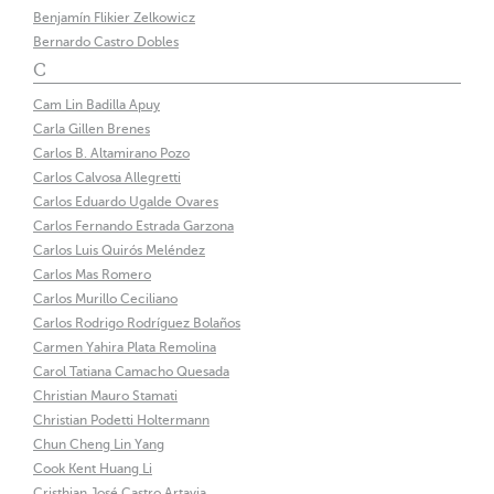
Benjamín Flikier Zelkowicz
Bernardo Castro Dobles
C
Cam Lin Badilla Apuy
Carla Gillen Brenes
Carlos B. Altamirano Pozo
Carlos Calvosa Allegretti
Carlos Eduardo Ugalde Ovares
Carlos Fernando Estrada Garzona
Carlos Luis Quirós Meléndez
Carlos Mas Romero
Carlos Murillo Ceciliano
Carlos Rodrigo Rodríguez Bolaños
Carmen Yahira Plata Remolina
Carol Tatiana Camacho Quesada
Christian Mauro Stamati
Christian Podetti Holtermann
Chun Cheng Lin Yang
Cook Kent Huang Li
Cristhian José Castro Artavia