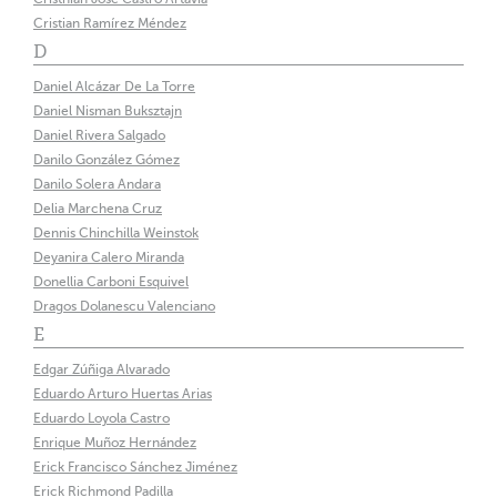
Cristian Ramírez Méndez
D
Daniel Alcázar De La Torre
Daniel Nisman Buksztajn
Daniel Rivera Salgado
Danilo González Gómez
Danilo Solera Andara
Delia Marchena Cruz
Dennis Chinchilla Weinstok
Deyanira Calero Miranda
Donellia Carboni Esquivel
Dragos Dolanescu Valenciano
E
Edgar Zúñiga Alvarado
Eduardo Arturo Huertas Arias
Eduardo Loyola Castro
Enrique Muñoz Hernández
Erick Francisco Sánchez Jiménez
Erick Richmond Padilla