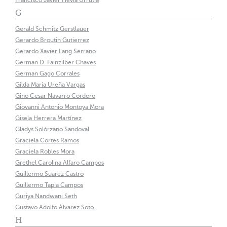
Francisco Javier Hevia Urrutia
G
Gerald Schmitz Gerstlauer
Gerardo Broutin Gutierrez
Gerardo Xavier Lang Serrano
German D. Fainzilber Chaves
German Gago Corrales
Gilda María Ureña Vargas
Gino Cesar Navarro Cordero
Giovanni Antonio Montoya Mora
Gisela Herrera Martínez
Gladys Solórzano Sandoval
Graciela Cortes Ramos
Graciela Robles Mora
Grethel Carolina Alfaro Campos
Guillermo Suarez Castro
Guillermo Tapia Campos
Guriya Nandwani Seth
Gustavo Adolfo Álvarez Soto
H